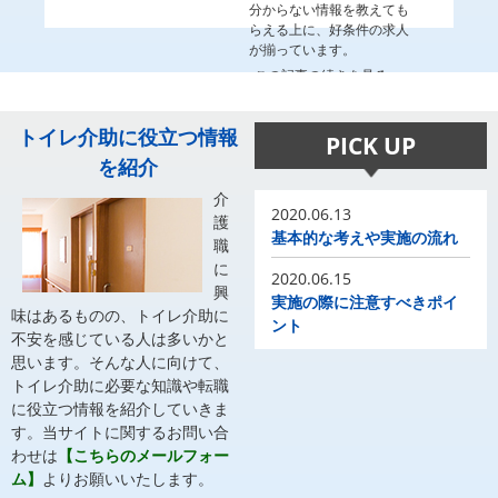
分からない情報を教えても
らえる上に、好条件の求人
が揃っています。
この記事の続きを見る
トイレ介助に役立つ情報
PICK UP
を紹介
介
2020.06.13
護
基本的な考えや実施の流れ
職
に
2020.06.15
興
実施の際に注意すべきポイ
味はあるものの、トイレ介助に
ント
不安を感じている人は多いかと
思います。そんな人に向けて、
トイレ介助に必要な知識や転職
に役立つ情報を紹介していきま
す。当サイトに関するお問い合
わせは
【こちらのメールフォー
ム】
よりお願いいたします。