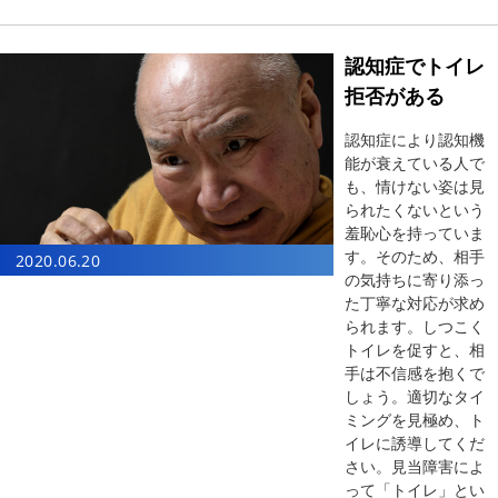
認知症でトイレ
拒否がある
認知症により認知機
能が衰えている人で
も、情けない姿は見
られたくないという
羞恥心を持っていま
す。そのため、相手
2020.06.20
の気持ちに寄り添っ
た丁寧な対応が求め
られます。しつこく
トイレを促すと、相
手は不信感を抱くで
しょう。適切なタイ
ミングを見極め、ト
イレに誘導してくだ
さい。見当障害によ
って「トイレ」とい