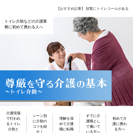
【おすすめ記事】
頻繁にトイレコールがある
トイレ介助などの介護業
務に初めて携わる人へ
介護現場
シーン別
すでに介
で行われ
理解を深
初めて介
に介助の
護職とし
るトイレ
めて介護
護に携わ
コツを紹
て働いて
介助と
職に転職
る方へ
介！
いる方へ